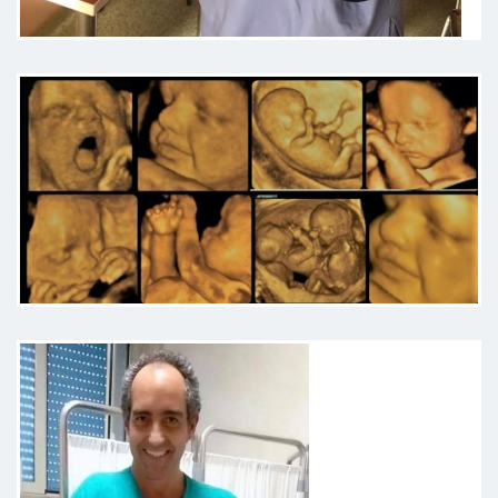
Non ci sono abbastanza parole x
descrivere il mio dottore del cuore.
Sono sua paziente ormai da quasi
10 anni,abbiamo affrontato la mia
infertilità,mi ha regalato il mio
primo figlio ed ora sono in attesa
del secondo. È UNICO nel suo
genere: professionale, empatico,
disponibile ed altri 1000 aggettivi
non basterebbero. Per sempre
grata!
Paziente