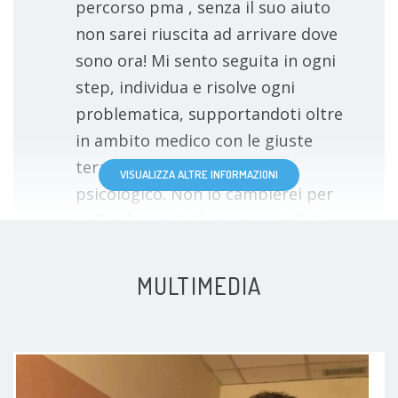
percorso pma , senza il suo aiuto
non sarei riuscita ad arrivare dove
sono ora! Mi sento seguita in ogni
step, individua e risolve ogni
problematica, supportandoti oltre
in ambito medico con le giuste
terapie ma anche in ambito
VISUALIZZA ALTRE INFORMAZIONI
psicologico. Non lo cambierei per
nulla al mondo. Super consigliato.
Affidatevi a lui e arriverete al
vostro sogno
MULTIMEDIA
Paziente