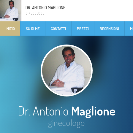
DR. ANTONIO MAGLIONE
GINECOLOGO
INIZIO
SU DI ME
CONTATTI
PREZZI
RECENSIONI
M
Dr. Antonio
Maglione
ginecologo