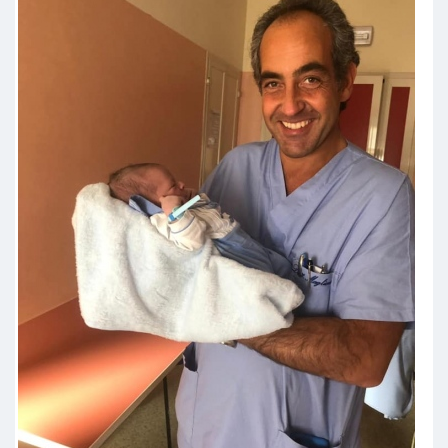
Dottore super empatico e
scrupoloso attento ai dettagli e
soprattutto sempre personalizzato
mai standar, per lui le sue pazienti
sono persone non numeri, ma
soprattutto grazie a lui sono
diventata mamma , grazie super
doc
Paziente