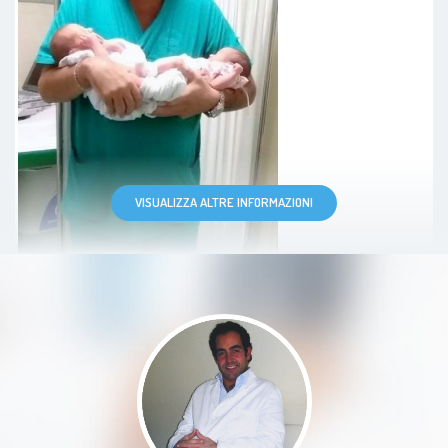
Medico eccezionale, prima di tutto
una persona molto umana e
VISUALIZZA ALTRE INFORMAZIONI
attenta. Mi sono sempre sentita
ascoltata, capita e seguita con
grande professionalità. È sempre
disponibile e risponde con
gentilezza a qualsiasi ora, cosa
davvero rara e preziosa. Trasmette
serenità e fiducia in ogni visita. Lo
consiglio davvero di cuore.