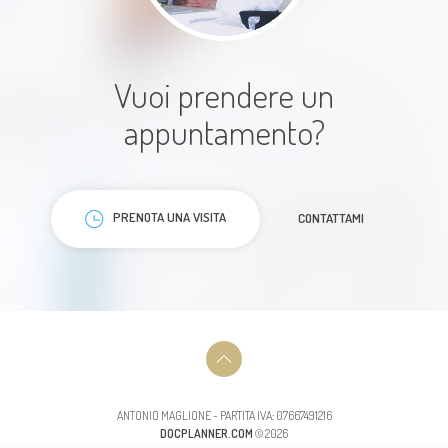
Paziente
Vuoi prendere un
appuntamento?
Il dottor Maglione é una persona
PRENOTA UNA VISITA
CONTATTAMI
sincera, umana e sempre
disponibile. Il miglior dottore che
abbia mai conosciuto
Paziente
ANTONIO MAGLIONE - PARTITA IVA: 07667491216
DOCPLANNER.COM
© 2026